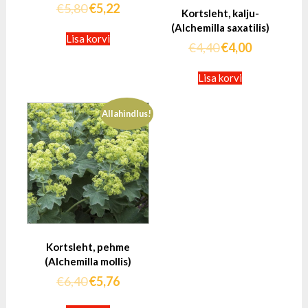
€
5,80
€
5,22
Kortsleht, kalju-
(Alchemilla saxatilis)
Lisa korvi
€
4,40
€
4,00
Lisa korvi
Allahindlus!
Kortsleht, pehme
(Alchemilla mollis)
€
6,40
€
5,76