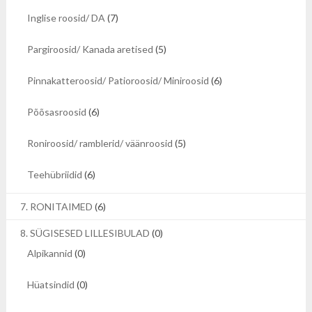
Inglise roosid/ DA
(7)
Pargiroosid/ Kanada aretised
(5)
Pinnakatteroosid/ Patioroosid/ Miniroosid
(6)
Põõsasroosid
(6)
Roniroosid/ ramblerid/ väänroosid
(5)
Teehübriidid
(6)
7. RONITAIMED
(6)
8. SÜGISESED LILLESIBULAD
(0)
Alpikannid
(0)
Hüatsindid
(0)