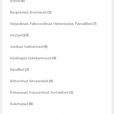
Astrid
(4)
Bergeeniad, Brunnerad
(3)
Härjasilmad, Päikesesilmad, Heleeniumid, Päevalilled
(7)
Hostad
(20)
Jumikad, Kalimerised
(4)
Käokingad, kukekannused
(4)
Kipslilled
(2)
Kirburohud, kitseenelad
(4)
Kobarpead, Kopsurohud, Kortslehed
(5)
Kukeharjad
(8)