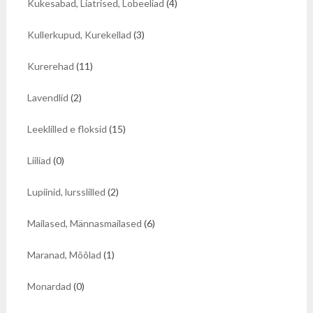
Kukesabad, Liatrised, Lobeeliad
(4)
Kullerkupud, Kurekellad
(3)
Kurerehad
(11)
Lavendlid
(2)
Leeklilled e floksid
(15)
Liiliad
(0)
Lupiinid, lursslilled
(2)
Mailased, Männasmailased
(6)
Maranad, Mõõlad
(1)
Monardad
(0)