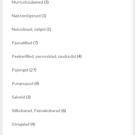
Murtudsüdamed
(3)
Naistenõgesed
(1)
Neiusilmad, nelgid
(1)
Päevaliiliad
(7)
Peekerlilled, perovskiad, raudürdid
(4)
Pojengid
(27)
Punanupud
(4)
Salveid
(3)
Siilkübarad, Päevakübarad
(6)
Sõnajalad
(4)