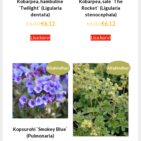
Kobarpea, hambuline
Kobarpea, sale `The
`Twilight` (Ligularia
Rocket` (Ligularia
dentata)
stenocephala)
€
6,80
€
6,12
€
6,80
€
6,12
Lisa korvi
Lisa korvi
Allahindlus!
Allahindlus!
Kopsurohi `Smokey Blue`
(Pulmonaria)