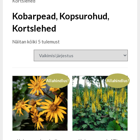
Kortslehed
Kobarpead, Kopsurohud,
Kortslehed
Näitan kõiki 5 tulemust
Allahindlus!
Allahindlus!