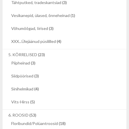
Tähtputked, tradeskantsiad
(3)
Vesikanepid, ülased, õnneheinad
(1)
Võhumõõgad, Iirised
(3)
XXX...Ülejäänud püsililled
(4)
5. KÕRRELISED
(23)
Piipheinad
(3)
Siidpöörised
(3)
Sinihelmikad
(4)
Vits-Hirss
(5)
6. ROOSID
(53)
Floribundid/Polüantroosid
(18)